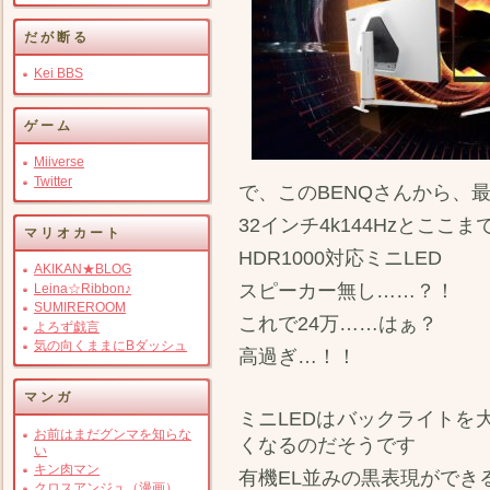
だが断る
Kei BBS
ゲーム
Miiverse
Twitter
で、このBENQさんから、
32インチ4k144Hzとこ
マリオカート
HDR1000対応ミニLED
AKIKAN★BLOG
スピーカー無し……？！
Leina☆Ribbon♪
SUMIREROOM
これで24万……はぁ？
よろず戯言
気の向くままにBダッシュ
高過ぎ…！！
マンガ
ミニLEDはバックライトを
お前はまだグンマを知らな
くなるのだそうです
い
キン肉マン
有機EL並みの黒表現ができ
クロスアンジュ（漫画）