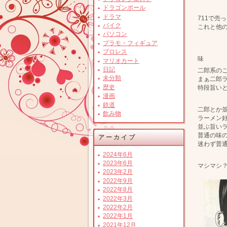
ドラゴンボール
ドラマ
711で売
バイク
これと他
パソコン
プラモ・フィギュア
プロレス
味
マリオカート
日記
二郎系の
未分類
まぁ二郎
歴史
特段旨い
漫画
鉄道
二郎とか
飲み物
ラーメン
並ぶ旨い
普通の味
アーカイブ
迷わず普
2024年6月
2023年6月
マシマシ
2023年2月
2022年9月
2022年8月
2022年3月
2022年2月
2022年1月
2021年12月