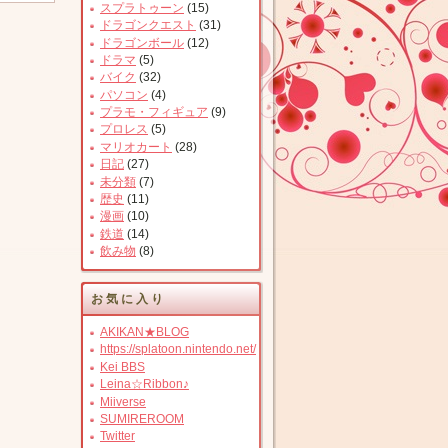
スプラトゥーン
(15)
ドラゴンクエスト
(31)
ドラゴンボール
(12)
ドラマ
(5)
バイク
(32)
パソコン
(4)
プラモ・フィギュア
(9)
プロレス
(5)
マリオカート
(28)
日記
(27)
未分類
(7)
歴史
(11)
漫画
(10)
鉄道
(14)
飲み物
(8)
お気に入り
AKIKAN★BLOG
https://splatoon.nintendo.net/
Kei BBS
Leina☆Ribbon♪
Miiverse
SUMIREROOM
Twitter