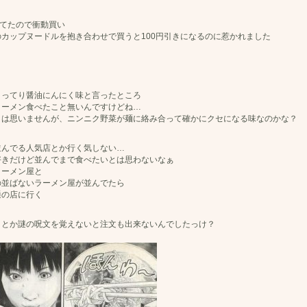
ってたので衝動買い
のカップヌードルを抱き合わせで買うと100円引きになるのに惹かれました
こってり醤油にんにく味と言ったところ
ラーメン食べたこと無いんですけどね…
とは思いませんが、ニンニク野菜が麺に絡み合って確かにクセになる味なのかな？
並んでる人気店とか行く気しない…
好きだけど並んでまで食べたいとは思わないなぁ
ラーメン屋と
の並ばないラーメン屋が並んでたら
通の店に行く
？とか謎の呪文を覚えないと注文も出来ないんでしたっけ？