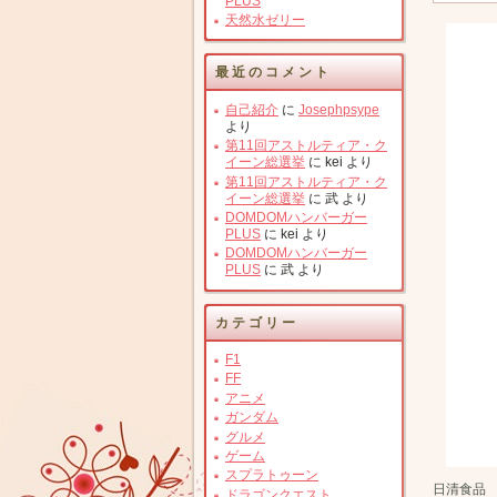
PLUS
天然水ゼリー
最近のコメント
自己紹介
に
Josephpsype
より
第11回アストルティア・ク
イーン総選挙
に
kei
より
第11回アストルティア・ク
イーン総選挙
に
武
より
DOMDOMハンバーガー
PLUS
に
kei
より
DOMDOMハンバーガー
PLUS
に
武
より
カテゴリー
F1
FF
アニメ
ガンダム
グルメ
ゲーム
スプラトゥーン
日清食品 
ドラゴンクエスト