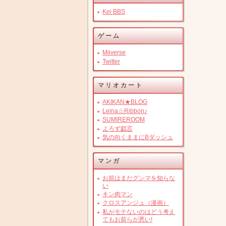
Kei BBS
ゲーム
Miiverse
Twitter
マリオカート
AKIKAN★BLOG
Leina☆Ribbon♪
SUMIREROOM
よろず戯言
気の向くままにBダッシュ
マンガ
お前はまだグンマを知らな
い
キン肉マン
クロスアンジュ（漫画）
私がモテないのはどう考え
てもお前らが悪い!