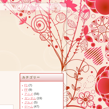
カテゴリー
F1
(7)
FF
(9)
アニメ
(58)
ガンダム
(19)
グルメ
(5)
ゲーム
(47)