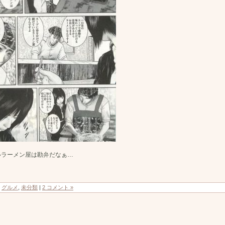
いラーメン屋は勘弁だなぁ…
：
グルメ
,
未分類
|
2 コメント »