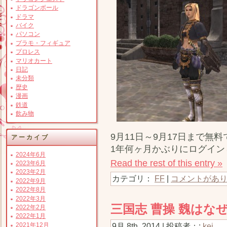
ドラゴンボール
ドラマ
バイク
パソコン
プラモ・フィギュア
プロレス
マリオカート
日記
未分類
歴史
漫画
鉄道
飲み物
9月11日～9月17日まで無
アーカイブ
1年何ヶ月かぶりにログイン
2024年6月
Read the rest of this entry »
2023年6月
2023年2月
カテゴリ：
FF
|
コメントがあり
2022年9月
2022年8月
2022年3月
三国志 曹操 魏はな
2022年2月
2022年1月
9月 8th, 2014 | 投稿者：:
kei
2021年12月