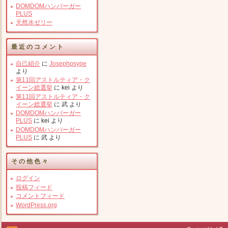
DOMDOMハンバーガー
PLUS
天然水ゼリー
最近のコメント
自己紹介
に
Josephpsype
より
第11回アストルティア・ク
イーン総選挙
に
kei
より
第11回アストルティア・ク
イーン総選挙
に
武
より
DOMDOMハンバーガー
PLUS
に
kei
より
DOMDOMハンバーガー
PLUS
に
武
より
その他色々
ログイン
投稿フィード
コメントフィード
WordPress.org