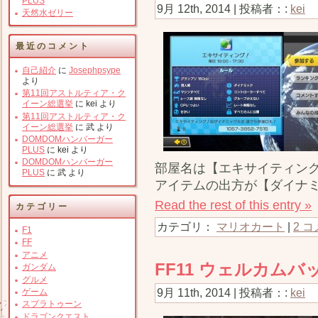
PLUS
9月 12th, 2014 | 投稿者：:
kei
天然水ゼリー
最近のコメント
自己紹介
に
Josephpsype
より
第11回アストルティア・ク
イーン総選挙
に
kei
より
第11回アストルティア・ク
イーン総選挙
に
武
より
DOMDOMハンバーガー
PLUS
に
kei
より
DOMDOMハンバーガー
部屋名は【エキサイティン
PLUS
に
武
より
アイテムの出方が【ダイナ
Read the rest of this entry »
カテゴリー
カテゴリ：
マリオカート
|
2 コ
F1
FF
アニメ
FF11 ウェルカム
ガンダム
グルメ
9月 11th, 2014 | 投稿者：:
kei
ゲーム
スプラトゥーン
ドラゴンクエスト