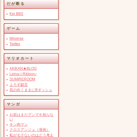
だが断る
Kei BBS
ゲーム
Miiverse
Twitter
マリオカート
AKIKAN★BLOG
Leina☆Ribbon♪
SUMIREROOM
よろず戯言
気の向くままにBダッシュ
マンガ
お前はまだグンマを知らな
い
キン肉マン
クロスアンジュ（漫画）
私がモテないのはどう考え