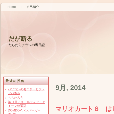
Home
自己紹介
だが断る
だらだらチラシの裏日記
最近の投稿
9月, 2014
パソコンのモニターとグレ
アパネル
ももたろう
第11回アストルティア・ク
イーン総選挙
マリオカート８ は
DOMDOMハンバーガー