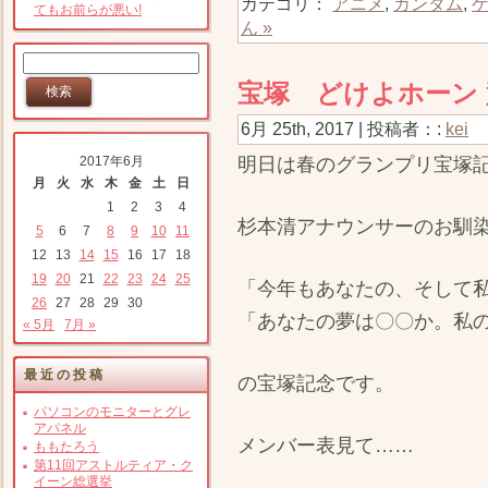
カテゴリ：
アニメ
,
ガンダム
,
てもお前らが悪い!
ん »
宝塚 どけよホーン
6月 25th, 2017 | 投稿者：:
kei
明日は春のグランプリ宝塚
2017年6月
月
火
水
木
金
土
日
1
2
3
4
杉本清アナウンサーのお馴
5
6
7
8
9
10
11
12
13
14
15
16
17
18
19
20
21
22
23
24
25
「今年もあなたの、そして
26
27
28
29
30
「あなたの夢は〇〇か。私
« 5月
7月 »
最近の投稿
の宝塚記念です。
パソコンのモニターとグレ
アパネル
メンバー表見て……
ももたろう
第11回アストルティア・ク
イーン総選挙