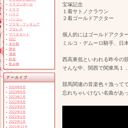
宝塚記念
ドラゴンボール
ドラマ
１着サトノクラウン
バイク
２着ゴールドアクター
パソコン
プラモ・フィギュア
プロレス
個人的にはゴールドアクタ
マリオカート
日記
ミルコ・デムーロ騎手、日
未分類
歴史
漫画
西高東低といわれる昨今の
鉄道
飲み物
そんな中、関西で関東馬１
アーカイブ
競馬関連の音楽色々漁って
2024年6月
忘れちゃいけない名曲があ
2023年6月
2023年2月
2022年9月
2022年8月
2022年3月
2022年2月
2022年1月
2021年12月