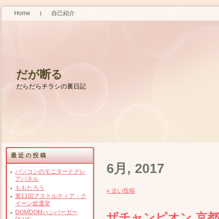
Home
自己紹介
だが断る
だらだらチラシの裏日記
最近の投稿
6月, 2017
パソコンのモニターとグレ
アパネル
ももたろう
« 古い投稿
第11回アストルティア・ク
イーン総選挙
DOMDOMハンバーガー
ザチャンピオン 京都