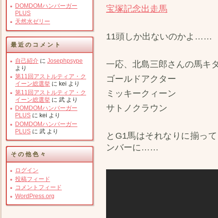
DOMDOMハンバーガー
宝塚記念出走馬
PLUS
天然水ゼリー
11頭しか出ないのかよ……
最近のコメント
自己紹介
に
Josephpsype
一応、北島三郎さんの馬キ
より
第11回アストルティア・ク
ゴールドアクター
イーン総選挙
に
kei
より
ミッキークィーン
第11回アストルティア・ク
イーン総選挙
に
武
より
サトノクラウン
DOMDOMハンバーガー
PLUS
に
kei
より
DOMDOMハンバーガー
PLUS
に
武
より
とG1馬はそれなりに揃っ
ンバーに……
その他色々
ログイン
投稿フィード
コメントフィード
WordPress.org