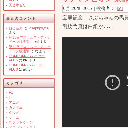
PLUS
天然水ゼリー
6月 26th, 2017 | 投稿者：:
kei
宝塚記念 さぶちゃんの馬
最近のコメント
凱旋門賞は白紙か……
自己紹介
に
Josephpsype
より
第11回アストルティア・ク
イーン総選挙
に
kei
より
第11回アストルティア・ク
イーン総選挙
に
武
より
DOMDOMハンバーガー
PLUS
に
kei
より
DOMDOMハンバーガー
PLUS
に
武
より
カテゴリー
F1
FF
アニメ
ガンダム
グルメ
ゲーム
スプラトゥーン
ドラゴンクエスト