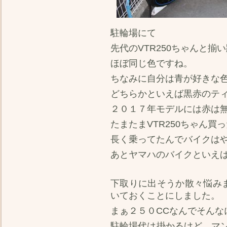
駐輪場にて
先代のVTR250ちゃんと揃
ほぼ同じ色ですね。
ちなみに自分は青が好きな
どちらかといえば黒赤のテ
２０１７年モデルには赤は
たまたまVTR250ちゃん
長く乗ってたんでバイクは
あとヤマハのバイクといえ
下取りに出そうか散々悩みま
いておくことにしました。
まぁ２５０CCなんでそんな
駐輪場代は掛かるけど、マ