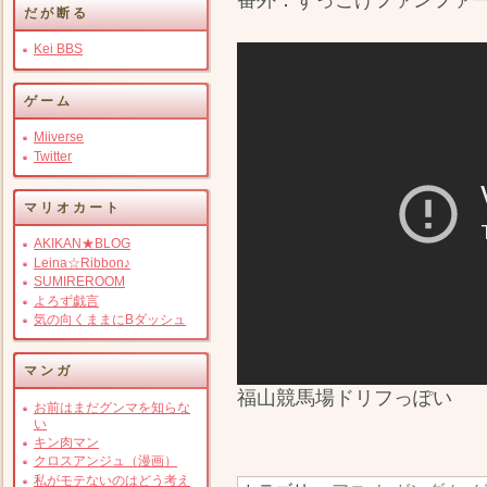
だが断る
Kei BBS
ゲーム
Miiverse
Twitter
マリオカート
AKIKAN★BLOG
Leina☆Ribbon♪
SUMIREROOM
よろず戯言
気の向くままにBダッシュ
マンガ
福山競馬場ドリフっぽい
お前はまだグンマを知らな
い
キン肉マン
クロスアンジュ（漫画）
私がモテないのはどう考え