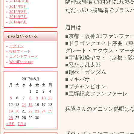
阪神競馬場で行われた兵隊
2014年10月
2014年9月
だだっ広い競馬場でブラス
2014年8月
2014年7月
2014年5月
題目は
■京都・阪神G1ファンファ
その他いろいろ
■ドラゴンクエスト序曲（東
ログイン
グレート・エクウス・マー
投稿フィード
コメントフィード
■宇宙戦艦ヤマト（京都・
WordPress.org
■忍たま乱太郎
■翔べ！ガンダム
■マキバオー
2017年6月
月
火
水
木
金
土
日
■ザチャンピオン
1
2
3
4
■宝塚記念ファンファーレ
5
6
7
8
9
10
11
12
13
14
15
16
17
18
兵隊さんのアニソン熱唱は
19
20
21
22
23
24
25
26
27
28
29
30
« 5月
7月 »
番外：ずっこけファンファ