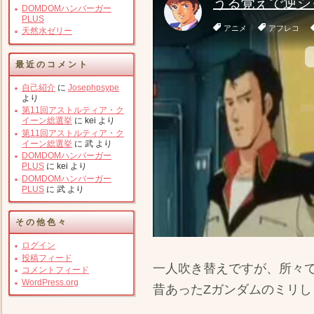
DOMDOMハンバーガー
PLUS
天然水ゼリー
最近のコメント
自己紹介
に
Josephpsype
より
第11回アストルティア・ク
イーン総選挙
に
kei
より
第11回アストルティア・ク
イーン総選挙
に
武
より
DOMDOMハンバーガー
PLUS
に
kei
より
DOMDOMハンバーガー
PLUS
に
武
より
その他色々
ログイン
投稿フィード
一人吹き替えですが、所々
コメントフィード
WordPress.org
昔あったZガンダムのミリ