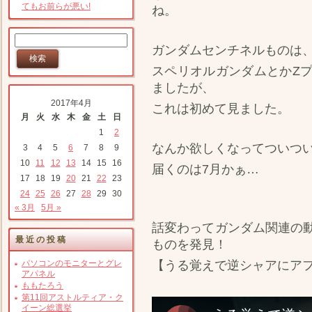
てもお前らが悪い!
ね。
ガンダムセンチネルものは
スペリオルガンダムとかZ
ましたが、
2017年4月
これは初めて見ました。
月
火
水
木
金
土
日
1
2
なんか欲しくなってついつ
3
4
5
6
7
8
9
10
11
12
13
14
15
16
届くのは7月かぁ…
17
18
19
20
21
22
23
24
25
26
27
28
29
30
« 3月
5月 »
話変わってガンダム関連の
最近の投稿
ものを発見！
パソコンのモニターとグレ
【うる覚えで逆シャアにア
アパネル
ももたろう
第11回アストルティア・ク
イーン総選挙