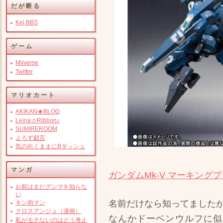
だが断る
Kei BBS
ゲーム
Miiverse
Twitter
マリオカート
AKIKAN★BLOG
Leina☆Ribbon♪
SUMIREROOM
よろず戯言
気の向くままにBダッシュ
マンガ
ガンダムMk-V マーキングプラ
お前はまだグンマを知らな
い
名前だけなら知ってました
キン肉マン
クロスアンジュ（漫画）
なんかドーベンウルフに似
私がモテないのはどう考え