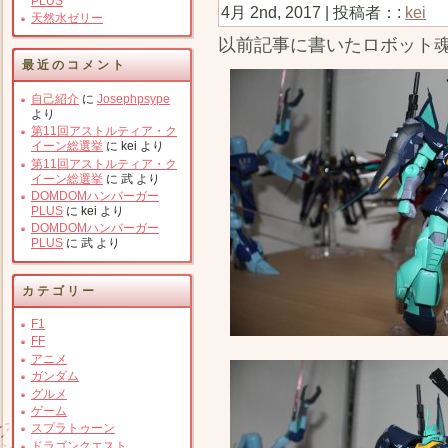
PLUS
4月 2nd, 2017 | 投稿者：:
kei
天然水ゼリー
以前記事に書いたロボット
最近のコメント
自己紹介
に
Josephpsype
より
第11回アストルティア・ク
イーン総選挙
に
kei
より
第11回アストルティア・ク
イーン総選挙
に
武
より
DOMDOMハンバーガー
PLUS
に
kei
より
DOMDOMハンバーガー
PLUS
に
武
より
カテゴリー
F1
FF
アニメ
ガンダム
グルメ
ゲーム
スプラトゥーン
ドラゴンクエスト