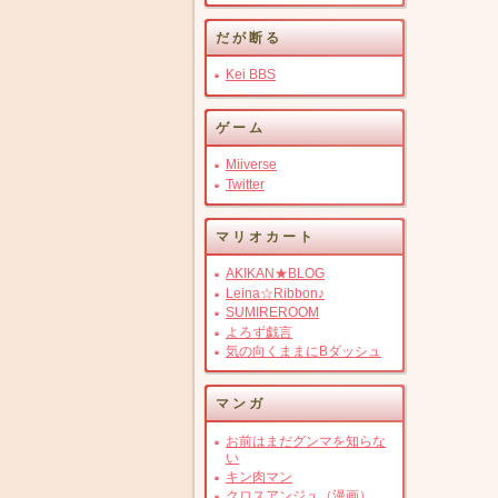
だが断る
Kei BBS
ゲーム
Miiverse
Twitter
マリオカート
AKIKAN★BLOG
Leina☆Ribbon♪
SUMIREROOM
よろず戯言
気の向くままにBダッシュ
マンガ
お前はまだグンマを知らな
い
キン肉マン
クロスアンジュ（漫画）