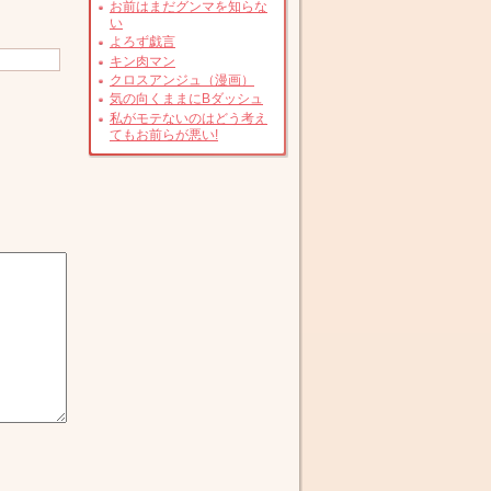
お前はまだグンマを知らな
い
よろず戯言
キン肉マン
クロスアンジュ（漫画）
気の向くままにBダッシュ
私がモテないのはどう考え
てもお前らが悪い!