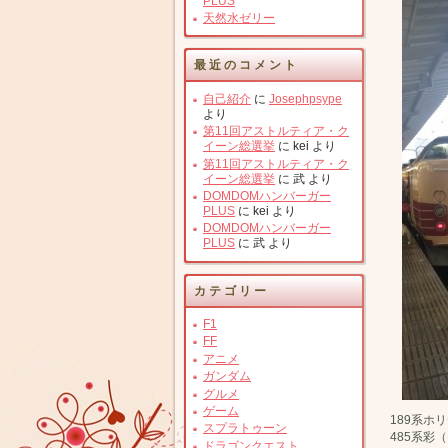
PLUS
天然水ゼリー
最近のコメント
自己紹介
に
Josephpsype
より
第11回アストルティア・ク
イーン総選挙
に
kei
より
第11回アストルティア・ク
イーン総選挙
に
武
より
DOMDOMハンバーガー
PLUS
に
kei
より
DOMDOMハンバーガー
PLUS
に
武
より
カテゴリー
F1
FF
アニメ
ガンダム
グルメ
ゲーム
189系ホ
スプラトゥーン
485系彩
ドラゴンクエスト