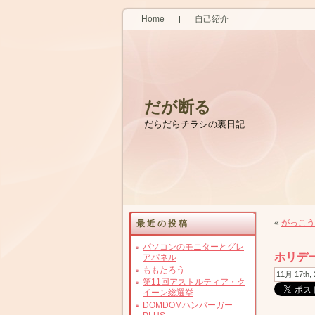
Home
自己紹介
だが断る
だらだらチラシの裏日記
«
がっこう
最近の投稿
パソコンのモニターとグレ
ホリデ
アパネル
ももたろう
11月 17th
第11回アストルティア・ク
イーン総選挙
DOMDOMハンバーガー