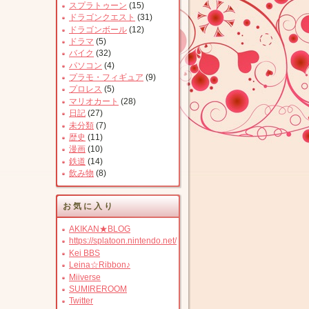
スプラトゥーン
(15)
ドラゴンクエスト
(31)
ドラゴンボール
(12)
ドラマ
(5)
バイク
(32)
パソコン
(4)
プラモ・フィギュア
(9)
プロレス
(5)
マリオカート
(28)
日記
(27)
未分類
(7)
歴史
(11)
漫画
(10)
鉄道
(14)
飲み物
(8)
お気に入り
AKIKAN★BLOG
https://splatoon.nintendo.net/
Kei BBS
Leina☆Ribbon♪
Miiverse
SUMIREROOM
Twitter