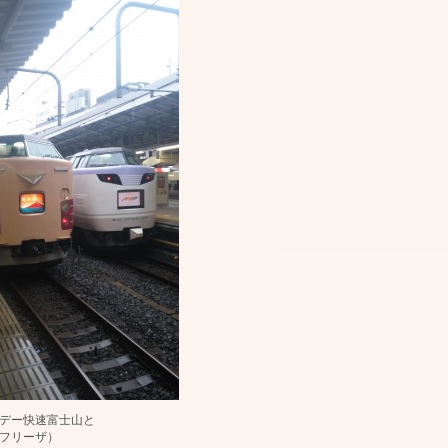
リデー快速富士山と
（フリーザ）