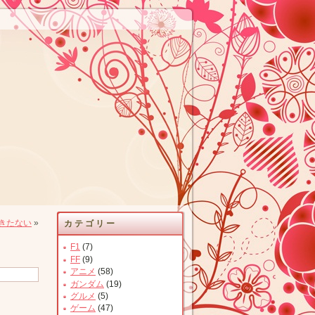
きたない
»
カテゴリー
F1
(7)
FF
(9)
アニメ
(58)
ガンダム
(19)
グルメ
(5)
ゲーム
(47)